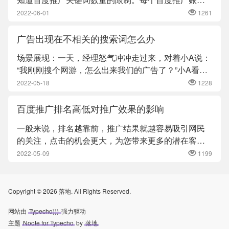
最多能创建400个推广...
2022-06-01
1261
广告出现在不相关的搜索词怎么办
场景展现：一天，经理怒气冲冲走过来，对着小A说：
“我刚刚搜个网游，怎么出来我们的广告了？”小A看了
经理的手机搜索界...
2022-05-18
1228
百度推广排名高低对推广效果的影响
一般来说，排名越靠前，推广结果就越容易吸引网民
的关注，点击的机会更大，为您带来更多的潜在客户
访问。同时，排名靠前更...
2022-05-09
1199
Copyright © 2026 落地. All Rights Reserved.
网站由
Typecho)))
强力驱动
主题
Noote for Typecho
by
落地